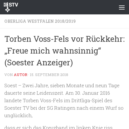
Zum Inhalt springen
OBERLIGA WESTFALEN 2018/2019
Torben Voss-Fels vor Rückkehr:
„Freue mich wahnsinnig“
(Soester Anzeiger)
VON
AUTOR
·
15. SEPTEMBER 2018
Soest – Zwei Jahre, sieben Monate und neun Tage
dauerte seine Leidenszeit. Am 30. Januar 2016
landete Torben Voss-Fels im Drittliga-Spiel des
Soester TV bei der SG Ratingen nach einem Wurf so
unglücklich,
dass er sich das Kreuzband im linken Knie riss.