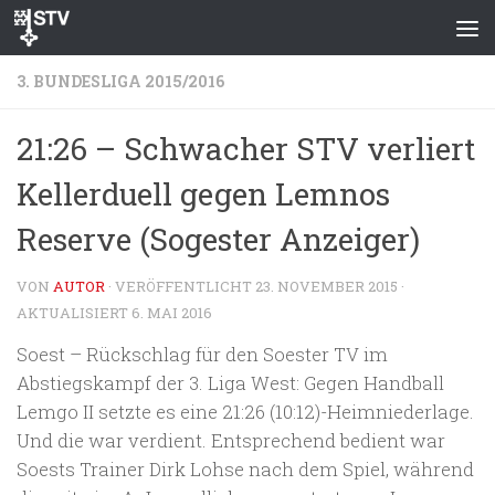
Zum Inhalt springen
3. BUNDESLIGA 2015/2016
21:26 – Schwacher STV verliert
Kellerduell gegen Lemnos
Reserve (Sogester Anzeiger)
VON
AUTOR
· VERÖFFENTLICHT
23. NOVEMBER 2015
·
AKTUALISIERT
6. MAI 2016
Soest – Rückschlag für den Soester TV im
Abstiegskampf der 3. Liga West: Gegen Handball
Lemgo II setzte es eine 21:26 (10:12)-Heimniederlage.
Und die war verdient. Entsprechend bedient war
Soests Trainer Dirk Lohse nach dem Spiel, während