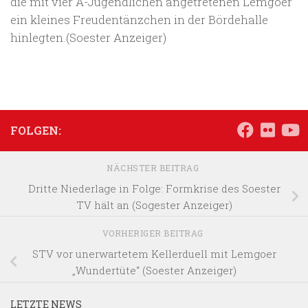
die mit vier A-Jugendlichen angetretenen Lemgoer
ein kleines Freudentänzchen in der Bördehalle
hinlegten.(Soester Anzeiger)
FOLGEN:
NÄCHSTER BEITRAG
Dritte Niederlage in Folge: Formkrise des Soester
TV hält an (Sogester Anzeiger)
VORHERIGER BEITRAG
STV vor unerwartetem Kellerduell mit Lemgoer
„Wundertüte“ (Soester Anzeiger)
LETZTE NEWS