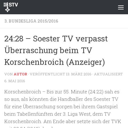
Zum Inhalt springen
3. BUNDESLIGA 2015/2016
24:28 – Soester TV verpasst
Überraschung beim TV
Korschenbroich (Anzeiger)
VON
AUTOR
· VERÖFFENTLICHT
13. MÄRZ 2016
· AKTUALISIERT
6. MAI 2016
Korschenbroich – Bis zur 55. Minute (24:22) sah es
so aus, als könnten die Handballer des Soester TV
für eine Überraschung sorgen bei ihrem Gastspiel
beim Tabellenfünften der 3. Liga West, dem TV
Korschenbroich. Am Ende aber setzte sich der TVK