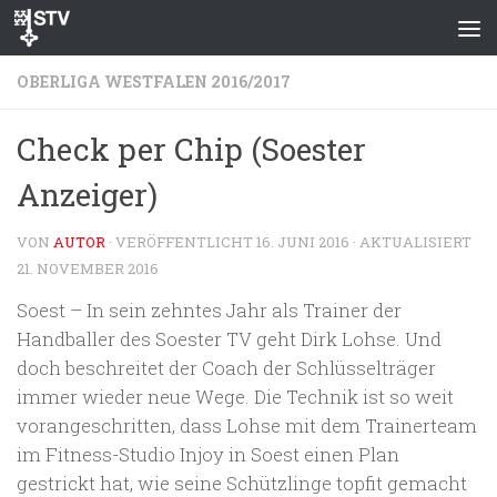
Zum Inhalt springen
OBERLIGA WESTFALEN 2016/2017
Check per Chip (Soester
Anzeiger)
VON
AUTOR
· VERÖFFENTLICHT
16. JUNI 2016
· AKTUALISIERT
21. NOVEMBER 2016
Soest – In sein zehntes Jahr als Trainer der
Handballer des Soester TV geht Dirk Lohse. Und
doch beschreitet der Coach der Schlüsselträger
immer wieder neue Wege. Die Technik ist so weit
vorangeschritten, dass Lohse mit dem Trainerteam
im Fitness-Studio Injoy in Soest einen Plan
gestrickt hat, wie seine Schützlinge topfit gemacht