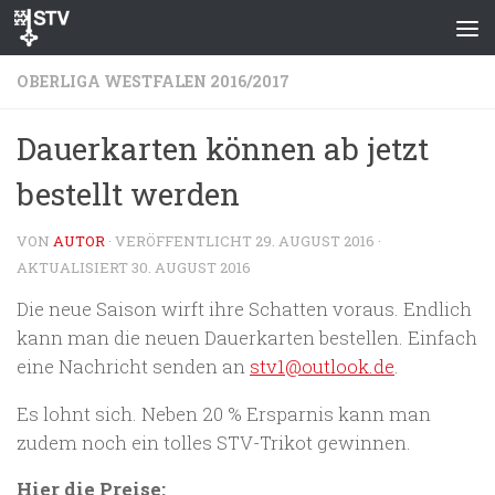
Zum Inhalt springen
OBERLIGA WESTFALEN 2016/2017
Dauerkarten können ab jetzt
bestellt werden
VON
AUTOR
· VERÖFFENTLICHT
29. AUGUST 2016
·
AKTUALISIERT
30. AUGUST 2016
Die neue Saison wirft ihre Schatten voraus. Endlich
kann man die neuen Dauerkarten bestellen. Einfach
eine Nachricht senden an
stv1@outlook.de
.
Es lohnt sich. Neben 20 % Ersparnis kann man
zudem noch ein tolles STV-Trikot gewinnen.
Hier die Preise: