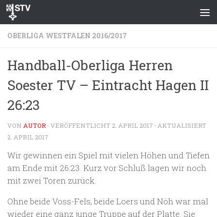
Zum Inhalt springen
OBERLIGA WESTFALEN 2016/2017
Handball-Oberliga Herren
Soester TV – Eintracht Hagen II
26:23
VON
AUTOR
· VERÖFFENTLICHT
2. APRIL 2017
· AKTUALISIERT
2. APRIL 2017
Wir gewinnen ein Spiel mit vielen Höhen und Tiefen
am Ende mit 26:23. Kurz vor Schluß lagen wir noch
mit zwei Toren zurück.
Ohne beide Voss-Fels, beide Loers und Nöh war mal
wieder eine ganz junge Truppe auf der Platte. Sie