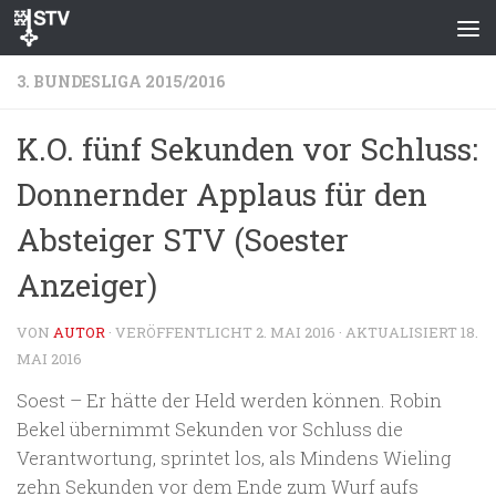
Zum Inhalt springen
3. BUNDESLIGA 2015/2016
K.O. fünf Sekunden vor Schluss:
Donnernder Applaus für den
Absteiger STV (Soester
Anzeiger)
VON
AUTOR
· VERÖFFENTLICHT
2. MAI 2016
· AKTUALISIERT
18.
MAI 2016
Soest – Er hätte der Held werden können. Robin
Bekel übernimmt Sekunden vor Schluss die
Verantwortung, sprintet los, als Mindens Wieling
zehn Sekunden vor dem Ende zum Wurf aufs