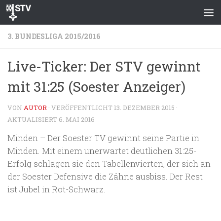
Zum Inhalt springen
3. BUNDESLIGA 2015/2016
Live-Ticker: Der STV gewinnt
mit 31:25 (Soester Anzeiger)
VON
AUTOR
· VERÖFFENTLICHT
13. DEZEMBER 2015
·
AKTUALISIERT
6. MAI 2016
Minden – Der Soester TV gewinnt seine Partie in
Minden. Mit einem unerwartet deutlichen 31:25-
Erfolg schlagen sie den Tabellenvierten, der sich an
der Soester Defensive die Zähne ausbiss. Der Rest
ist Jubel in Rot-Schwarz.