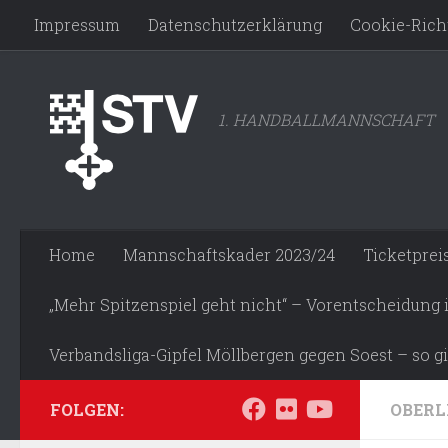
Impressum
Datenschutzerklärung
Cookie-Richt
Zum Inhalt springen
1. HANDBALLMANNSCHAFT
Home
Mannschaftskader 2023/24
Ticketprei
„Mehr Spitzenspiel geht nicht“ – Vorentscheidung
Verbandsliga-Gipfel Möllbergen gegen Soest – so gi
FOLGEN:
OBERL