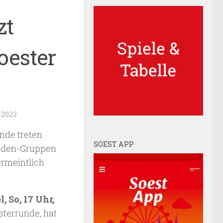
zt
oester
 2022
unde treten
SOEST APP
unden-Gruppen
ermeintlich
 So, 17 Uhr,
sterrunde, hat