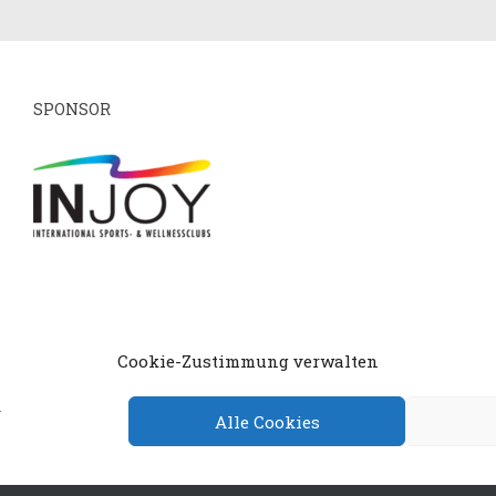
SPONSOR
mpressum
Datenschutzerklärung
Cookie-Richtlin
Cookie-Zustimmung verwalten
.
Alle Cookies