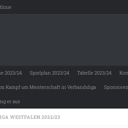
linie
se 2023/24
Spielplan 2023/24
Tabelle 2023/24
Kon
 im Kampf um Meisterschaft in Verbandsliga
Sponsore
ng er aus
IGA WESTFALEN 2022/23