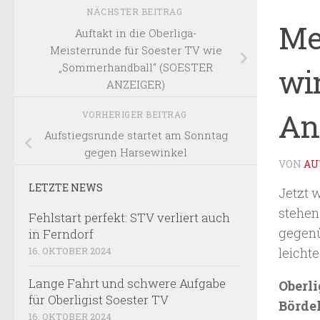
NÄCHSTER BEITRAG
Me
Auftakt in die Oberliga-
Meisterrunde für Soester TV wie
„Sommerhandball“ (SOESTER
wir
ANZEIGER)
An
VORHERIGER BEITRAG
Aufstiegsrunde startet am Sonntag
gegen Harsewinkel
VON
AU
LETZTE NEWS
Jetzt w
stehen
Fehlstart perfekt: STV verliert auch
gegenüb
in Ferndorf
leicht
16. OKTOBER 2024
Lange Fahrt und schwere Aufgabe
Oberli
für Oberligist Soester TV
Bördeh
16. OKTOBER 2024