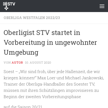
Zum Inhalt springen
OBERLIGA WESTFALEN 2022/23
Oberligist STV startet in
Vorbereitung in ungewohnter
Umgebung
VON
AUTOR
·
10. AUGUST 2020
Soest – „Wir sind froh, über jede Hallenzeit, die wir
kriegen können!“ Max Loer und Michael Jankowski,
Trainer der Oberliga-Handballer des Soester TV,
müssen mit ihren Schützlingen improvisieren zu
Beginn der zweiten Vorbereitungsphase
auf die Saison 20/21.