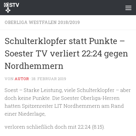
Zum Inhalt springen
OBERLIGA WESTFALEN 2018/2019
Schulterklopfer statt Punkte –
Soester TV verliert 22:24 gegen
Nordhemmern
VON
AUTOR
·
18. FEBRUAR 2019
Soest – Starke Leistung, viele Schulterklopfer – aber
doch keine Punkte. Die Soester Oberliga-Herren
hatten Spitzenreiter LIT Nordhemmern am Rand
einer Niederlage,
verloren schließlich doch mit 22:24 (8:15).