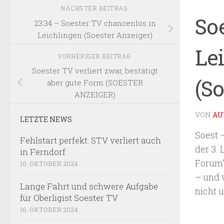
NÄCHSTER BEITRAG
Soe
23:34 – Soester TV chancenlos in
Leichlingen (Soester Anzeiger)
Le
VORHERIGER BEITRAG
Soester TV verliert zwar, bestätigt
(So
aber gute Form (SOESTER
ANZEIGER)
VON
AU
LETZTE NEWS
Soest 
Fehlstart perfekt: STV verliert auch
der 3.
in Ferndorf
Forum“
16. OKTOBER 2024
– und 
Lange Fahrt und schwere Aufgabe
nicht 
für Oberligist Soester TV
16. OKTOBER 2024