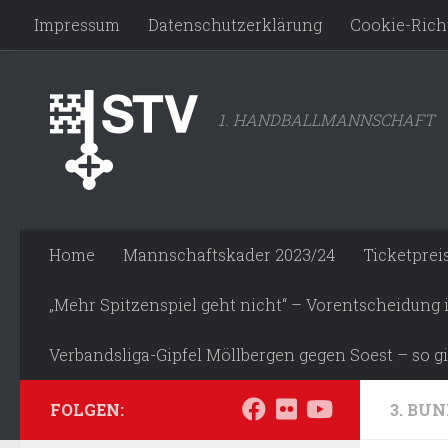
Impressum
Datenschutzerklärung
Cookie-Richt
Zum Inhalt springen
1. HANDBALLMANNSCHAFT
Home
Mannschaftskader 2023/24
Ticketprei
„Mehr Spitzenspiel geht nicht“ – Vorentscheidung
Verbandsliga-Gipfel Möllbergen gegen Soest – so gi
FOLGEN:
3. BUN