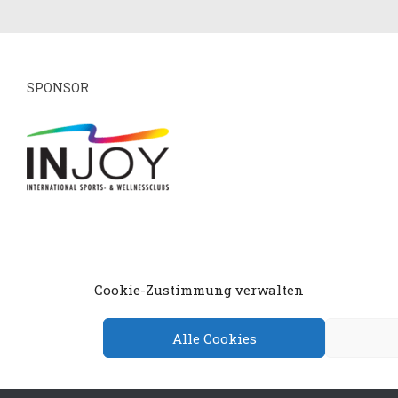
SPONSOR
mpressum
Datenschutzerklärung
Cookie-Richtlin
Cookie-Zustimmung verwalten
.
Alle Cookies