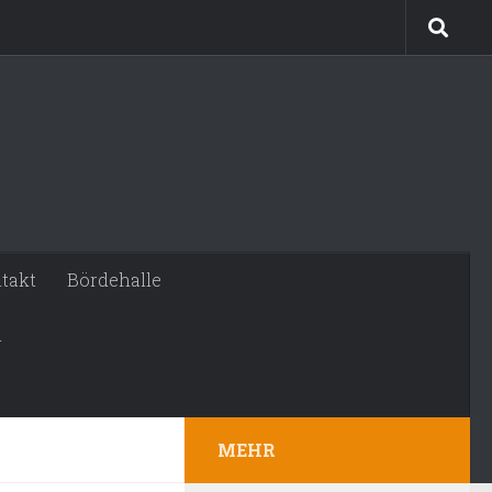
takt
Bördehalle
n
MEHR