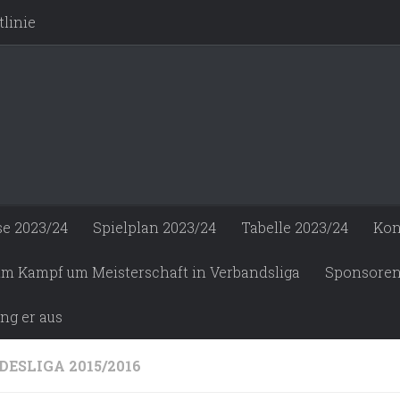
linie
se 2023/24
Spielplan 2023/24
Tabelle 2023/24
Kon
 im Kampf um Meisterschaft in Verbandsliga
Sponsore
ng er aus
DESLIGA 2015/2016