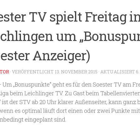
ster TV spielt Freitag i
ichlingen um „Bonuspu
ester Anzeiger)
TOR
· VERÖFFENTLICHT
13. NOVEMBER 2015
· AKTUALISIERT
6
– Um „Bonuspunkte“ geht es für den Soester TV am Fr
 Liga beim Leichlinger TV. Zu Gast beim Tabellenvierte
 ist der STV ab 20 Uhr klarer Außenseiter, kann ganz b
wenn es optimal läuft dort einen oder zwei Punkte mi
unbedingt eingeplant sind.