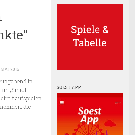
n
nkte“
. MAI 2016
eitagabend in
SOEST APP
n im „Smidt
efreit aufspielen
tnehmen, die