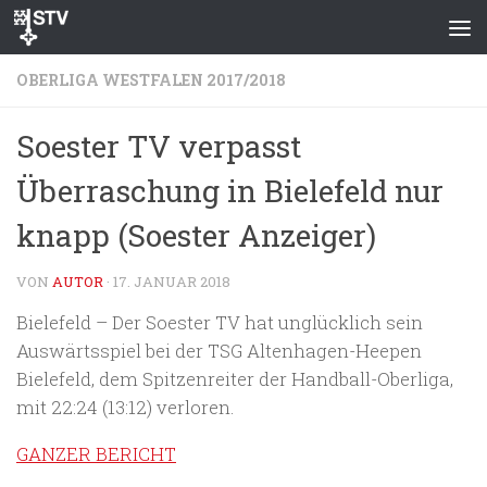
Zum Inhalt springen
OBERLIGA WESTFALEN 2017/2018
Soester TV verpasst
Überraschung in Bielefeld nur
knapp (Soester Anzeiger)
VON
AUTOR
·
17. JANUAR 2018
Bielefeld – Der Soester TV hat unglücklich sein
Auswärtsspiel bei der TSG Altenhagen-Heepen
Bielefeld, dem Spitzenreiter der Handball-Oberliga,
mit 22:24 (13:12) verloren.
GANZER BERICHT