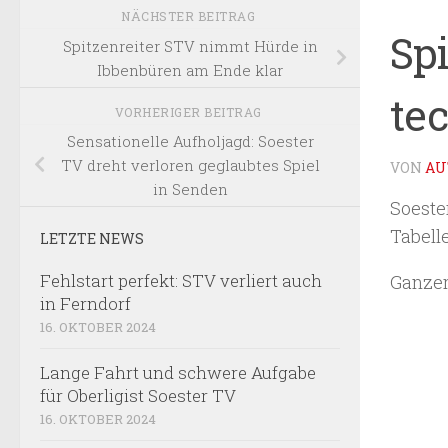
NÄCHSTER BEITRAG
Sp
Spitzenreiter STV nimmt Hürde in
Ibbenbüren am Ende klar
te
VORHERIGER BEITRAG
Sensationelle Aufholjagd: Soester
TV dreht verloren geglaubtes Spiel
VON
AU
in Senden
Soeste
Tabell
LETZTE NEWS
Fehlstart perfekt: STV verliert auch
Ganzer
in Ferndorf
16. OKTOBER 2024
Lange Fahrt und schwere Aufgabe
für Oberligist Soester TV
16. OKTOBER 2024