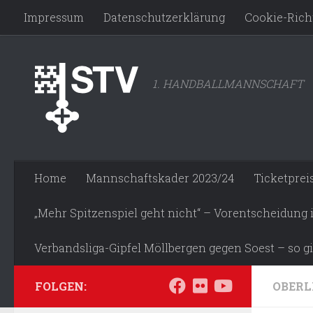
Impressum
Datenschutzerklärung
Cookie-Richt
Zum Inhalt springen
1. HANDBALLMANNSCHAFT
Home
Mannschaftskader 2023/24
Ticketprei
„Mehr Spitzenspiel geht nicht“ – Vorentscheidung
Verbandsliga-Gipfel Möllbergen gegen Soest – so gi
FOLGEN:
OBERL