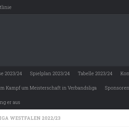
linie
se 2023/24
Spielplan 2023/24
Tabelle 2023/24
Kon
 im Kampf um Meisterschaft in Verbandsliga
Sponsore
ng er aus
IGA WESTFALEN 2022/23