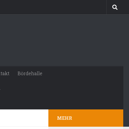
takt
Bördehalle
n
MEHR