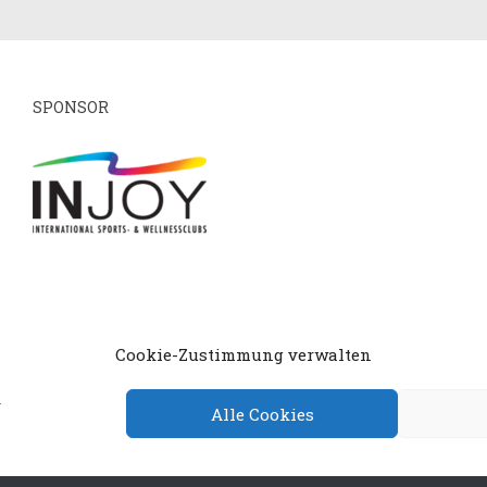
SPONSOR
mpressum
Datenschutzerklärung
Cookie-Richtlin
Cookie-Zustimmung verwalten
.
Alle Cookies