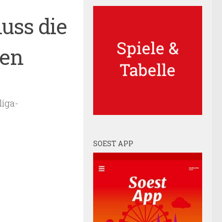
uss die
len
liga-
SOEST APP