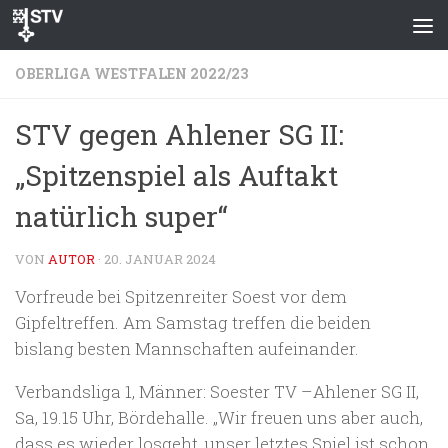
Zum Inhalt springen
OBERLIGA WESTFALEN 2022/23
STV gegen Ahlener SG II:
„Spitzenspiel als Auftakt
natürlich super“
VON
AUTOR
·
20. JANUAR 2024
Vorfreude bei Spitzenreiter Soest vor dem
Gipfeltreffen. Am Samstag treffen die beiden
bislang besten Mannschaften aufeinander.
Verbandsliga 1, Männer: Soester TV – Ahlener SG II,
Sa, 19.15 Uhr, Bördehalle. „Wir freuen uns aber auch,
dass es wieder losgeht, unser letztes Spiel ist schon