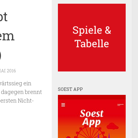
bt
dem
)
MAI 2016
wärtssieg ein
SOEST APP
r dagegen brennt
ersten Nicht-