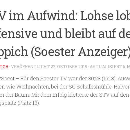
V im Aufwind: Lohse lo
fensive und bleibt auf 
ppich (Soester Anzeiger
TOR
· VERÖFFENTLICHT
22. OKTOBER 2015
· AKTUALISIERT
6. 
/Soest – Für den Soester TV war der 30:28 (16:13)-Aus
en wie Weihnachten, bei der SG Schalksmühle-Halve
m der Baum. Mit dem Erfolg kletterte der STV auf den 
splatz (Platz 13).