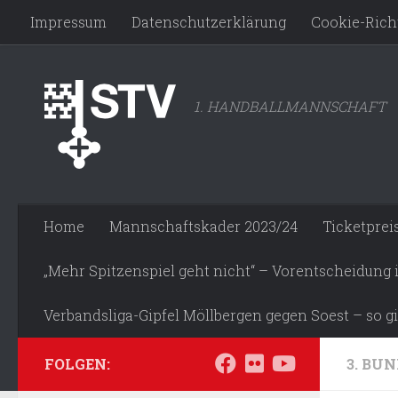
Impressum
Datenschutzerklärung
Cookie-Richt
Zum Inhalt springen
1. HANDBALLMANNSCHAFT
Home
Mannschaftskader 2023/24
Ticketprei
„Mehr Spitzenspiel geht nicht“ – Vorentscheidung
Verbandsliga-Gipfel Möllbergen gegen Soest – so gi
FOLGEN:
3. BUN