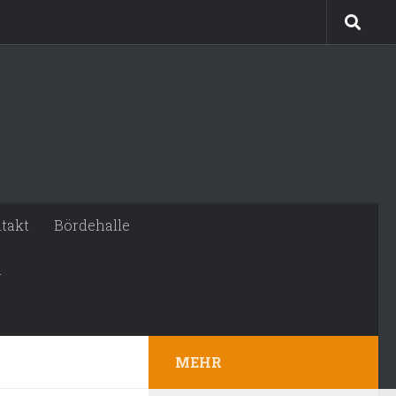
takt
Bördehalle
n
MEHR