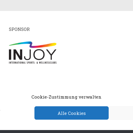
SPONSOR
mpressum
Datenschutzerklärung
Cookie-Richtlin
Cookie-Zustimmung verwalten
.
Alle Cookies