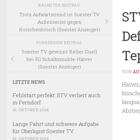
NÄCHSTER BEITRAG
ST
Trotz Aufwärtstrend ist Soester TV
Außenseiter gegen
Korschenbroich (Soester Anzeiger)
De
VORHERIGER BEITRAG
Te
Soester TV gewinnt Keller-Duell
bei SG Schalksmühle-Halver
(Soester Anzeiger)
VON
AU
LETZTE NEWS
Halver
bissch
Fehlstart perfekt: STV verliert auch
langsa
in Ferndorf
Abstieg
16. OKTOBER 2024
Lange Fahrt und schwere Aufgabe
für Oberligist Soester TV
16. OKTOBER 2024