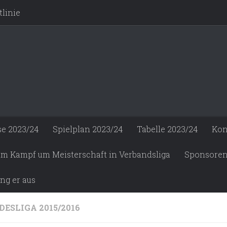
linie
se 2023/24
Spielplan 2023/24
Tabelle 2023/24
Kon
 im Kampf um Meisterschaft in Verbandsliga
Sponsore
ng er aus
DESLIGA 2015/2016