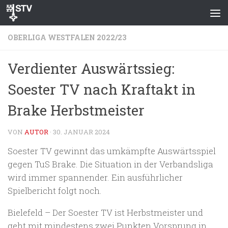
Zum Inhalt springen
OBERLIGA WESTFALEN 2022/23
Verdienter Auswärtssieg:
Soester TV nach Kraftakt in
Brake Herbstmeister
VON
AUTOR
·
30. JANUAR 2024
Soester TV gewinnt das umkämpfte Auswärtsspiel
gegen TuS Brake. Die Situation in der Verbandsliga
wird immer spannender. Ein ausführlicher
Spielbericht folgt noch.
Bielefeld – Der Soester TV ist Herbstmeister und
geht mit mindestens zwei Punkten Vorsprung in