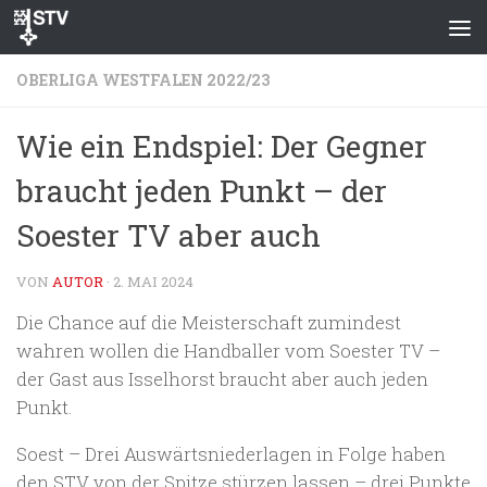
Zum Inhalt springen
OBERLIGA WESTFALEN 2022/23
Wie ein Endspiel: Der Gegner
braucht jeden Punkt – der
Soester TV aber auch
VON
AUTOR
·
2. MAI 2024
Die Chance auf die Meisterschaft zumindest
wahren wollen die Handballer vom Soester TV –
der Gast aus Isselhorst braucht aber auch jeden
Punkt.
Soest – Drei Auswärtsniederlagen in Folge haben
den STV von der Spitze stürzen lassen – drei Punkte