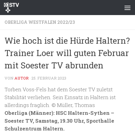
Zum Inhalt springen
OBERLIGA WESTFALEN 2022/23
Wie hoch ist die Hürde Haltern?
Trainer Loer will guten Februar
mit Soester TV abrunden
VON
AUTOR
·
25. FEBRUAR 2023
Torben Voss-Fels hat dem Soester TV zuletzt
Stabilität verliehen. Sein Einsatz in Haltern ist
allerdings fraglich. © Müller, Thomas
Oberliga (Männer): HSC Haltern-Sythen –
Soester TV, Samstag, 19.30 Uhr, Sporthalle
Schulzentrum Haltern.