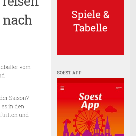
 reisen
m nach
ndballer vom
SOEST APP
nd
der Saison?
 es in den
tritten und