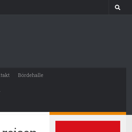
takt
Bördehalle
n
MEHR