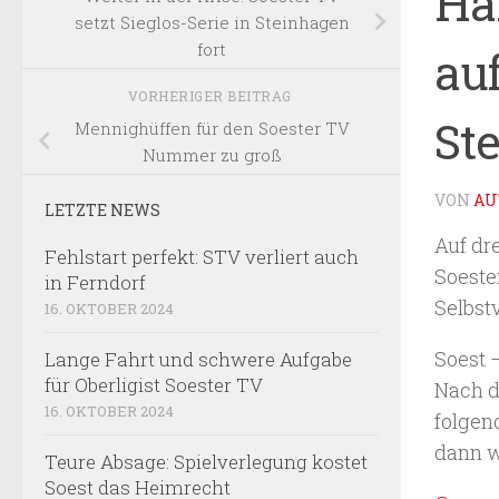
Ha
setzt Sieglos-Serie in Steinhagen
fort
au
VORHERIGER BEITRAG
St
Mennighüffen für den Soester TV
Nummer zu groß
VON
AU
LETZTE NEWS
Auf dr
Fehlstart perfekt: STV verliert auch
Soeste
in Ferndorf
Selbst
16. OKTOBER 2024
Soest 
Lange Fahrt und schwere Aufgabe
für Oberligist Soester TV
Nach d
16. OKTOBER 2024
folgen
dann w
Teure Absage: Spielverlegung kostet
Soest das Heimrecht