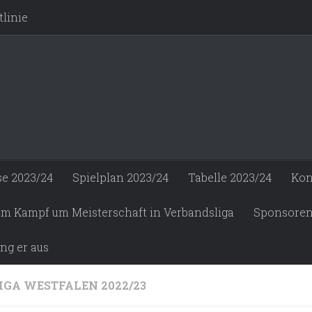
linie
se 2023/24
Spielplan 2023/24
Tabelle 2023/24
Kon
 im Kampf um Meisterschaft in Verbandsliga
Sponsore
ng er aus
IGA WESTFALEN 2022/23