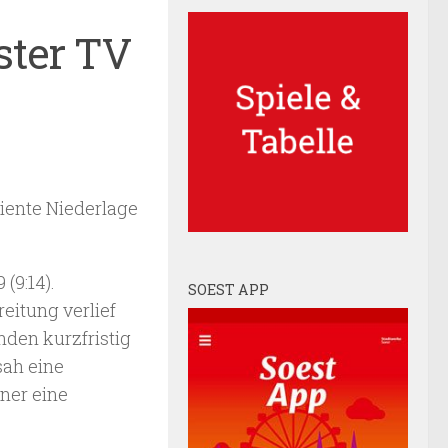
ster TV
iente Niederlage
(9:14).
SOEST APP
eitung verlief
nden kurzfristig
ah eine
ner eine