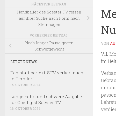
NÄCHSTER BEITRAG
Me
Handballer des Soester TV reisen
auf ihrer Suche nach Form nach
Steinhagen
Nu
VORHERIGER BEITRAG
Nach langer Pause gegen
VON
AU
Schwergewicht
VfL Me
im Hei
LETZTE NEWS
Fehlstart perfekt: STV verliert auch
Verban
in Ferndorf
Gebrau
16. OKTOBER 2024
unruhi
passen
Lange Fahrt und schwere Aufgabe
Lehrst
für Oberligist Soester TV
verdie
16. OKTOBER 2024