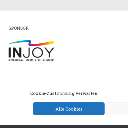
SPONSOR
mpressum
Datenschutzerklärung
Cookie-Richtlin
Cookie-Zustimmung verwalten
.
Alle Cookies