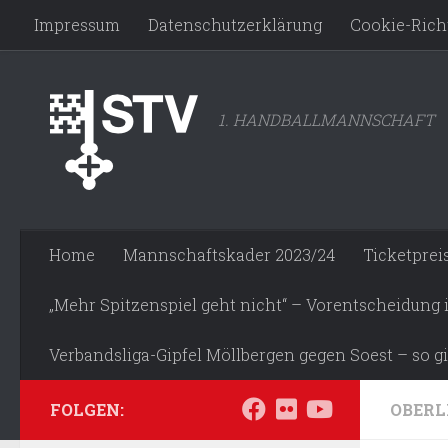
Impressum
Datenschutzerklärung
Cookie-Richt
Zum Inhalt springen
1. HANDBALLMANNSCHAFT
Home
Mannschaftskader 2023/24
Ticketprei
„Mehr Spitzenspiel geht nicht“ – Vorentscheidung
Verbandsliga-Gipfel Möllbergen gegen Soest – so gi
FOLGEN:
OBERL