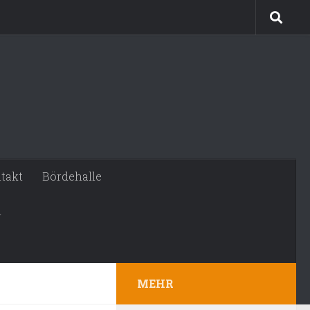
takt
Bördehalle
n
MEHR