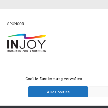
SPONSOR
mpressum
Datenschutzerklärung
Cookie-Richtlin
Cookie-Zustimmung verwalten
.
Alle Cookies