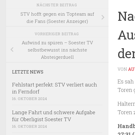
NÄCHSTER BEITRAG
Nac
STV hofft gegen ein Topteam auf
die Fans (Soester Anzeiger)
Aus
VORHERIGER BEITRAG
Aufwind zu spüren – Soester TV
de
selbstbewusst ins nächste
Absteigerduell
VON
AU
LETZTE NEWS
Es sah
Fehlstart perfekt: STV verliert auch
Toren 
in Ferndorf
16. OKTOBER 2024
Haltern
Toren 
Lange Fahrt und schwere Aufgabe
für Oberligist Soester TV
Handba
16. OKTOBER 2024
27:31 (