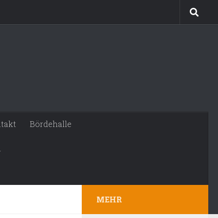
takt
Bördehalle
n
MEHR