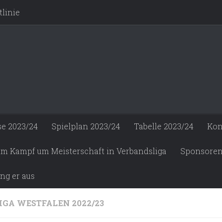
linie
se 2023/24
Spielplan 2023/24
Tabelle 2023/24
Kon
 im Kampf um Meisterschaft in Verbandsliga
Sponsore
ng er aus
IGA WESTFALEN 2022/23