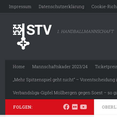
Impressum
Datenschutzerklärung
Cookie-Richt
Zum Inhalt springen
1. HANDBALLMANNSCHAFT
Home
Mannschaftskader 2023/24
Ticketprei
„Mehr Spitzenspiel geht nicht“ – Vorentscheidung
Verbandsliga-Gipfel Möllbergen gegen Soest – so gi
FOLGEN:
OBERL