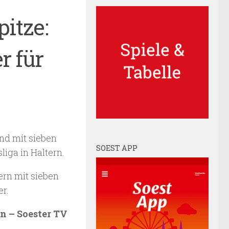
pitze:
r für
nd mit sieben
SOEST APP
iga in Haltern.
ern mit sieben
r.
n – Soester TV