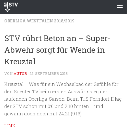
Zum Inhalt springen
OBERLIGA WESTFALEN 2018/2019
STV rührt Beton an – Super-
Abwehr sorgt für Wende in
Kreuztal
VON
AUTOR
·
25. SEPTEMBER 2018
Kreuztal – Was für ein Wechselbad der Gefühle für
den Soester TV beim ersten Auswärtssieg der
laufenden Oberliga-Saison. Beim TuS Ferndorf II lag
der STV schon mit 0:6 und 2:10 hinten – und
gewann doch noch mit 24:21 (9:13).
LINK